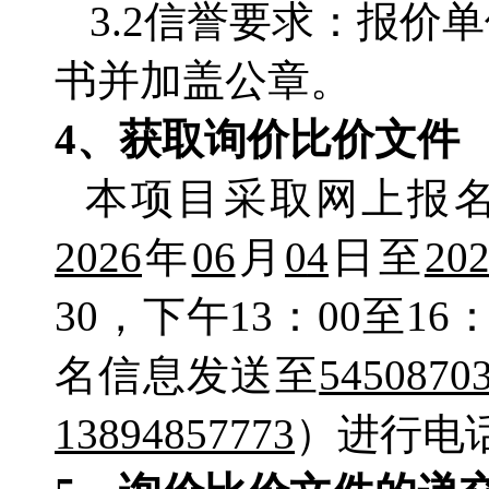
3.2信誉要求：报
书并加盖公章。
4
、
获取
询价比价文件
本项目采取网上报
202
6
年
06
月
0
4
日至
20
30，下午13：00至
名信息发送至
5450870
13894857773
）进行电