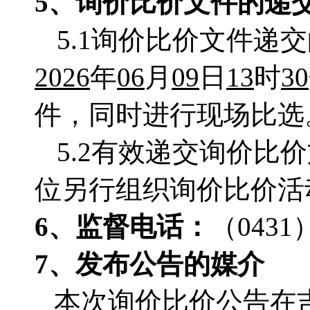
5、
询价比价
文件的递
5.1询价比价文件递
202
6
年
06
月
09
日
13
时
30
件，同时进行现场比选
5.2有效递交询价
位另行组织询价比价活
6、监督电话：
（
0431
7、
发布公告的媒介
本次询价比价公告在