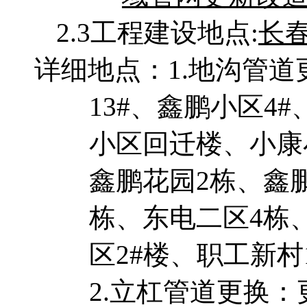
2.3
工程建设地点
:
长
详细地点：
1.
地沟管道
13#
、鑫鹏小区
4#
小区回迁楼、小康
鑫鹏花园
2
栋、鑫
栋、东电二区
4
栋
区
2#
楼、职工新村
2.
立杠管道更换：