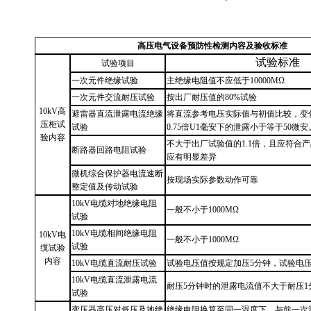
高压电气设备预防性检测内容
及验收标准
试验标准
试验项目
一次元件绝缘试验
主绝缘电阻值不应低于
10000MΩ
一次元件交流耐压试验
按出厂耐压值的
80%试验
10kV高
避雷器直流泄露电流绝缘
将直流参考电压实际值与初值比较，变
压柜试
试验
0.75倍U1毫安下的泄露小于等于50微安
验内容
不大于出厂试验值的
1.1倍，且应符合
断路器回路电阻试验
应有明显差异
微机综合保护器电流速断
按现场实际参数动作可靠
整定值及传动试验
10kV电缆对地绝缘电阻
一般不小于
1000MΩ
试验
10kV电缆相间绝缘电阻
10kV电
一般不小于
1000MΩ
试验
缆试验
内容
10kV电缆直流耐压试验
试验电压值按规定加压
5分钟，试验电压4
10kV电缆直流泄露电流
耐压
5分钟时的泄露电流值不大于耐压
试验
变压器高压对低压及地绝
绝缘电阻换算至同一温度下。与前一次