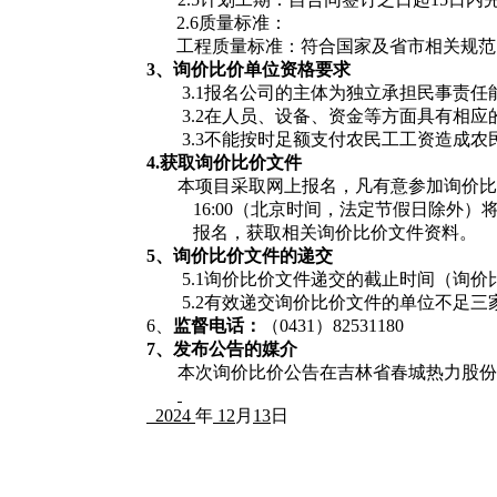
2.6质量标准：
工程质量标准：符合国家及省市相关规范
3、
询价比价单位
资格要求
3.1
报名公司的主体为独立承担民事责任
3.2在人员、设备、资金等方面具有相应
3.3
不能按时足额支付农民工工资造成农
4.获取
询价比价文件
本项目采取网上报名，凡有意参加询价比
16:00（北京时间，法定节假日除外）
报名，获取相关询价比价文件资料。
5、
询价比价
文件的递交
5.1询价比价文件递交的截止时间（询
5.2有效递交询价比价文件的单位不足
6、
监督电话：
（
0431）82531180
7
、发布公告的媒介
本次询价比价公告在吉林省春城热力股份
2024
年
12
月
13
日