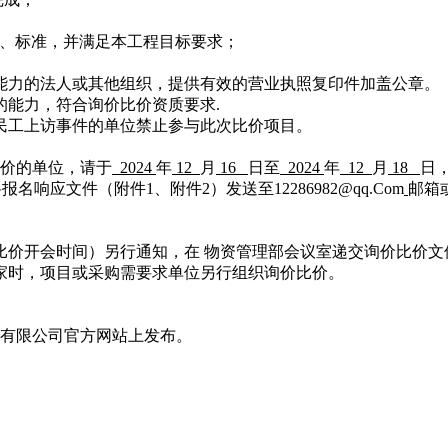
、标准，并满足本工程目标要求；
能力的法人或其他组织，提供有效的营业执照复印件加盖公章。
的能力，
符合询价比价资质要求
.
民工上访事件的单位禁止参与此次比价项目。
价的单位，请于
2024
年
12
月
16
日至
2024
年
12
月
18
日
将报名响应文件（附件
1、附件2）发送至12286982@qq.Com
邮箱
价比价开会时间）另行通知，
在
物资管理部会议室递交询价比价文
三家时，项目或采购需要求单位另行组织询价比价。
有限公司官方网站上发布。