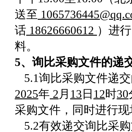
送至
1065736445@qq.
话
18626660612
）进行
料。
5、
询比采购
文件的递
5.1询比采购文件递
2025
年
2
月
13
日
12
时
30
采购文件，同时进行现
5.2有效递交询比