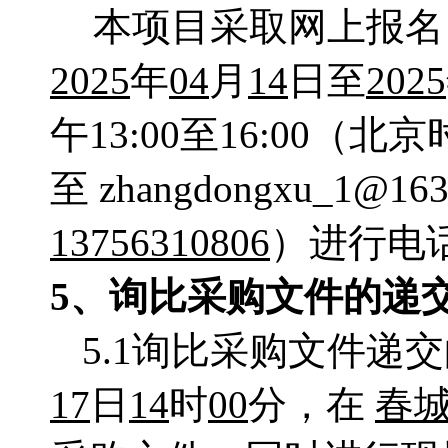
本项目采取网上报名
2025
年
04
月
14
日至
2025
午13:00至16:00
至
zhangdongxu_1@16
13756310806
）进行电
5、询比采购文件的递
5.1询比采购文件递
17
日
14
时
00
分，
在
春