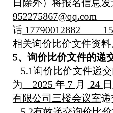
日除外）将报名信息发
952275867
@
qq
.
com
话
17790012882 
相关询价比价文件资料
5、
询价比价
文件的递
5.1询价比价文件递
为
2025
年
7
月
24
日
有限公司三楼会议室
递
5.2有效递交询价