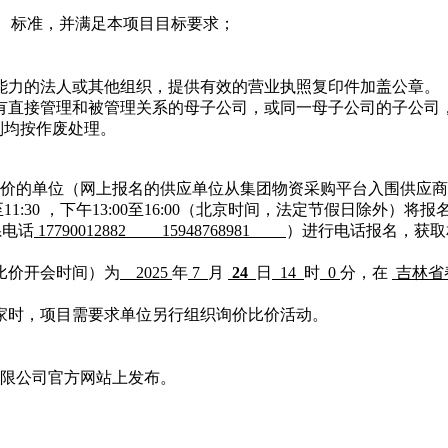
、标准，并满足本项目目标要求；
能力的法人或其他组织，提供有效的营业执照复印件加盖公章。
有直接管理和被管理关系的母子公司，或同一母子公司的子公司
则均按作废处理。
价的单位（网上报名的供应单位从集团物资采购平台入围供应商
至11:30 ，下午13:00至16:00（北京时间，法定节假日除外）将
系电话
17790012882 15948768981
）进行电话报名，获取
价比价开会时间）为
2025
年
7
月
24
日
14
时
0
分，
在
吉林省
三家时，项目需要求单位另行组织询价比价活动。
限公司官方网站上发布。