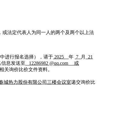
，或法定代表人为同一人的两个及两个以上法
中进行报名选择），请于
2025
年
7
月
21
报名信息发送至
12286982
@
qq
.
com
或
相关询价比价文件资料。
春城热力股份有限公司三楼会议室
递交询价比