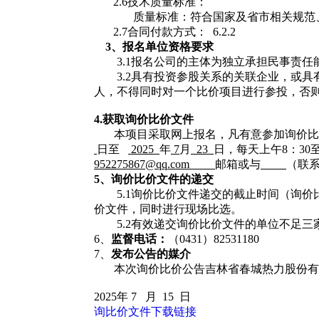
2.6技术质量标准：
质量标准：符合国家及省市相关规范
2.7合同付款方式： 6.2.2
3、
报名单位
资格要求
3.1
报名公司的主体为独立承担民事责任
3.2
具有投资参股关系的关联企业，或具
人，不得同时对一个比价项目进行参投，否
4.获取
询价比价文件
本项目采取网上报名，凡有意参加询价比
日至
2025
年
7
月
23
日
，每天上午
8：
30
952275867
@
qq
.
com
邮箱或与
（联
5、
询价比价
文件的递交
5.1询价比价文件递交的截止时间（询
价文件，同时进行现场比选。
5.2有效递交询价比价文件的单位不足
6、
监督电话：
（
0431）82531180
7、
发布公告的媒介
本次询价比价公告吉林省春城热力股份有
2025年 7 月 15 日
询比价文件下载链接