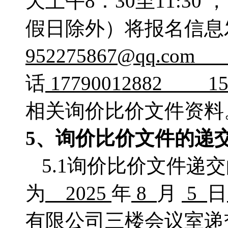
天上午
8：
30至11:30
假日除外）将报名信息
952275867
@
qq
.
com
话
17790012882 
相关询价比价文件资料
5、
询价比价
文件的递
5.1询价比价文件递
为
2025
年
8
月
5
日
有限公司三楼会议室
递