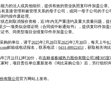
责任能力的法人或其他组织，提供有效的营业执照复印件加盖公章
或具有直接管理和被管理关系的母子公司，或同一母子公司的子
否则均按作废处理。
业状态则取消报价资格，近3
年内无严重违约及重大质量问题，提
）至少一项类似业绩证明（合同或中标通知书），提供复印件加盖
资质证书、同类型项目业绩复印件并加盖公章。
采购的单位，请于
2025
年
7
月
28
日至
2025
年
7
月
30
日，每天上午
8:
t.com
邮箱或电话报名，联系电话：
0431-88922453
，获取相关询
5
年
7
月
31
日
13
时
30
分，在
吉林省春城热力股份有限公司
3
楼
305室
足三家时，项目责任单位重新发布《询比采购公告》后，另行组织
份有限公司
官方网站上发布。