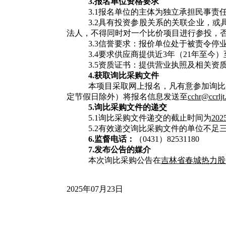
3.
报名单位资格要求
3.1报名单位的主体为独立承担民事
3.2具有投资参股关系的关联企业，
法人，不得同时对一个比价项目进行参投，
3.3信誉要求：报价单位处于被责令停
3.4要求供应商提供近3
年（
21年至今
3.5资质证书：提供营业执照及相关
4
.
获取询比采购文件
本项目采取网上报名，凡有意参加询比
定节假日除外）将报名信息发送至
cchr@ccrlj
5.
询比采购文件的递交
5.1询比采购文件递交的截止时间为
202
5.2有效递交询比采购文件的单位不
6
.
监督电话：
（
0431）82531180
7.
发布公告的媒介
本次询比采购公告在
吉林省春城热力股
2025年07月23日