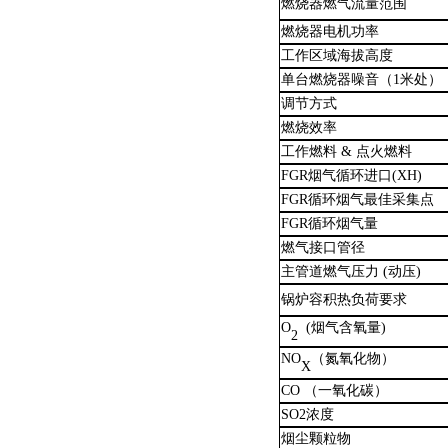
燃烧器
燃
气
流量范围
燃烧器电机功率
工作区域海拔高度
单台燃烧器噪音（
1
米处）
调节方式
燃烧效率
工作燃料
&
点火燃料
FGR
烟气循环进口
(XH
)
FGR
循环烟气最佳采集点
FGR
循环烟气
量
燃气接口管径
主管道燃气压力
(
动压
)
锅炉容积热负荷要求
O
(
烟气含氧量
)
2
NO
（氮氧化物）
X
CO
（一氧化碳）
SO2
浓度
烟尘颗粒物