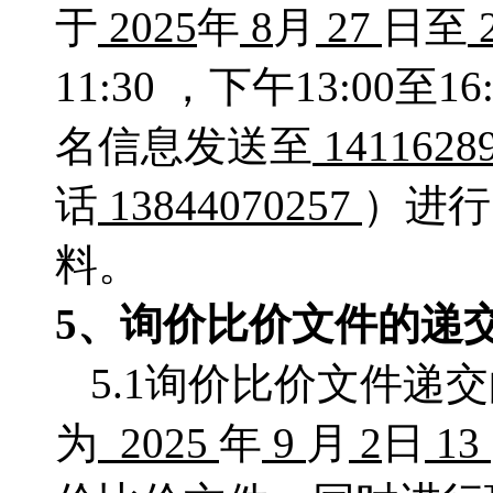
于
2025
年
8
月
27
日至
11:30 ，下午13:0
名信息发送至
141162
话
13844070257
）进行
料。
5、
询价比价
文件的递
5.1询价比价文件递
为
2025
年
9
月
2
日
13