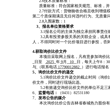
2.6技术质量标准：
质量标准：符合国家相关规范、标准，并
2.7付款方式：货物验收合格且收到增值
第二个质保期满且无任何违约行为、无质量问
2.8入围家数：1
3、
报名单位
资格要求
3.1
报名公司的主体为独立承担民事责任
3.2
具有投资参股关系的关联企业，或具
人，不得同时对一个比价项目进行参投，否
4.获取
询价比价文件
本项目采取网上报名，凡有意参加询价比
日至
2025
年
9
月
10
日
，每天上午
8：
3
与
（联系电话
17790012882
）进行电话报名
5、
询价比价
文件的递交
5.1询价比价文件递交的截止时间（询
价文件，同时进行现场比选。
5.2有效递交询价比价文件的单位不足
6、
监督电话：
（
0431）82531180
7、
发布公告的媒介
本次询价比价公告吉林省春城热力股份有