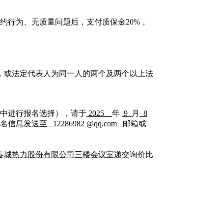
违约行为、无质量问题后，支付质保金20%，
，或法定代表人为同一人的两个及两个以上法
中进行报名选择），请于
2025
年
9
月
8
将报名信息发送至
12286982
@
qq
.
com
邮箱或
春城热力股份有限公司三楼会议室
递交询价比