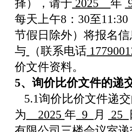
择），请于
2025
年
每天上午
8：
30至11:
节假日除外）将报名信
与
（联系电话
177900
价文件资料。
5、
询价比价
文件的递
5.1询价比价文件递
为
2025
年
9
月
25
有限公司三楼会议室
递