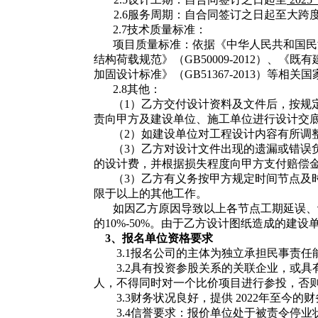
2.6服务周期：自合同签订之日起
2.7技术质量标准：
项目质量标准：
依据《中华人民共和国民
结构荷载规范》（
GB50009-2012）、《
加固设计标准》（GB51367-2013）等
2.8其他：
（
1）乙方交付设计资料及文件后，按规
责向甲方及建设单位、施工单位进行设计交
（
2）如建设单位对工程设计内容有所调
（
3）乙方对设计文件出现的遗漏或错误
的设计费，并根据损失程度向甲方支付赔偿
（
3）乙方有义务按甲方规定时间节点及
限于以上的其他工作。
如因乙方原因导致以上各节点工期延误、
的
10%-50%。由于乙方设计图纸造成的
3、
报名单位
资格要求
3.1
报名公司的主体为独立承担民事责任
3.2
具有投资参股关系的关联企业，或具
人，不得同时对一个比价项目进行参投，否
3.3
财务状况良好，提供
202
2
年至今的财
3.4
信誉要求：报价单位处于被责令停业