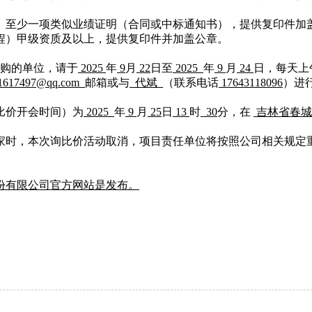
）至少一项类似业绩证明（合同或中标通知书），提供复印件加
工程）甲级资质及以上，
提供复印件并加盖公章。
购的单位，请于
2025
年
9
月
22
日至
2025
年
9
月
24
日
，每天上
1617497@qq.com
邮箱或与
代斌
（联系电话
17643118096
）进
价比价开会时间）为
2025
年
9
月
25
日
13
时
30
分，
在
吉林省
春城
三家时，本次询比价活动取消，项目责任单位将按照公司相关规定
份有限公司官方网站是发布。