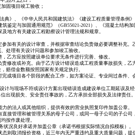
至大跨度加固项目竣工验收；
法典》、《中华人民共和国建筑法》《建设工程质量管理条例》
既有建筑鉴定与加固通用规范》（GB55021-2021）、《混凝土结构加
相关国家及地方有关建设工程勘察设计管理法规和规章。
定参加有关的设计审查，并根据审查结论负责做必要调整补充。
底、处理有关设计问题和参加竣工验收。
整，乙方应按照建设单位要求无条件进行完善、修改。
负责修改或补充。由于乙方设计错误造成工程质量事故损失，乙
金，赔偿金数额按照国家有关规定执行。
时完成项目各个阶段的配合工作，如方案论证、专业间过条件、
设计与现场不符或设计方案出现错误造成建设单位工期延误及经
建设单位出现损失、安全责任事故的，乙方承担全部损失及法律责任
能力的法人或其他组织，提供有效的营业执照复印件加盖公章。
有直接管理和被管理关系的母子公司，或同一母子公司的子公司
则均按作废处理。
务状况良好承诺并加盖公章（承诺书根据实际情况自拟模板）。
状态则取消报价资格，近三年内无严重违约及重大质量问题，提