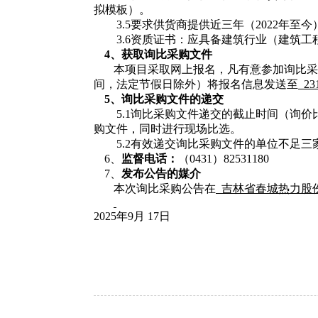
拟模板）。
3.5要求供货商提供近三年（2022
年至今
3.6资质证书：应具备建筑行业（建筑
4、
获取
询比采购文件
本项目采取网上报名，凡有意参加询比采
间，法定节假日除外）将报名信息发送至
23
5、
询比采购
文件的递交
5.1询比采购文件递交的截止时间（询
购文件，同时进行现场比选。
5.2有效递交询比采购文件的单位不足
6、
监督电话：
（
0431）
82531180
7、
发布公告的媒介
本次询比采购公告在
吉林省春城热力股
2025年9月 17日