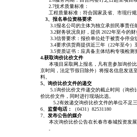
2.7技术质量标准：
工程质量标准：符合国家及省、市现行规
3、
报名单位
资格要求
3.1
报名公司的主体为独立承担民事责任
3.2
财务状况良好，提供
202
2
年至今的财
3.3
信誉要求：报价单位处于被责令停业
3.4
要求供货商提供近三年（
2
2
年至今）
3.5资质证书：应具备主体结构专项检
4.获取
询价比价文件
本项目采取网上报名，凡有意参加询价比
京时间，法定节假日除外）将报名信息发送
料。
5、
询价比价
文件的递交
5.1询价比价文件递交的截止时间（询
价比价文件，同时进行现场比选。
5.2有效递交询价比价文件的单位不
6、
监督电话：
（
0431）82531180
7、
发布公告的媒介
本次询价比价公告在长春市春城投资发展