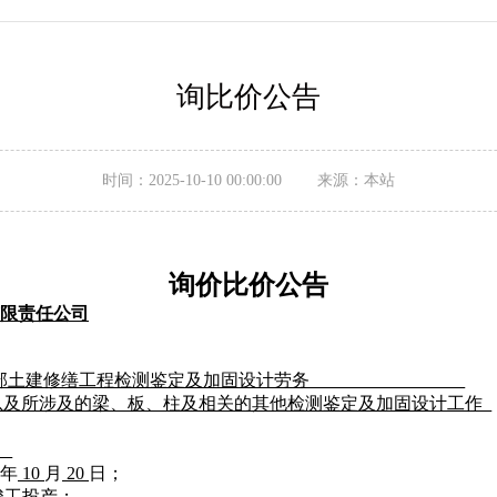
询比价公告
时间：2025-10-10 00:00:00 来源：本站
询价比价
公告
限责任公司
净月事业部土建修缮工程检测鉴定及加固设计劳务
以及所涉及的梁、板、柱及相关的其他检测鉴定及加固设计工作
年
10
月
20
日
；
至项目竣工投产；