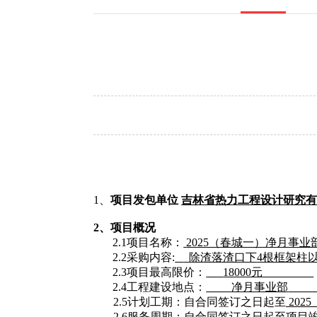
1、
项目发包单位
吉林省热力工程设计研究有
2、项目概况
2.1项目名称：
2025（春城一）
2.2采购
内容
:
除渣落渣口下
4根框架柱
2.3项目最高限价：
18000元
2.4工程建设地点：
净月事业部
2.5计划工期：自合同签订之日起至
2025
2.6服务周期：自合同签订之日起