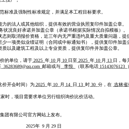
范标准及强制性标准规定，并满足本工程目标要求。
能力的法人或其他组织，提供有效的营业执照复印件加盖公章。
务状况良好承诺并加盖公章（承诺书根据实际情况自拟模板）。
状态则取消报价资格，近三年内无严重违约及重大质量问题，提
至少一项类似业绩证明（合同或中标通知书），提供复印件加盖
测资质以及建筑工程及以上专业资质，
提供复印件并加盖公章。
价的单位，请于
2025
年
10
月
10
日至
2025
年
10
月
13
日
，每
至
36283689@qq.com
邮箱或与
李悦
（联系电话
15143076123
价比价开会时间）为
2025
年
10
月
14
日
13
时
30
分，
在
吉林省
足三家时，项目需要求单位另行组织询价比价活动。
集团有限公司官方网站上发布。
2025年 9 月 29 日