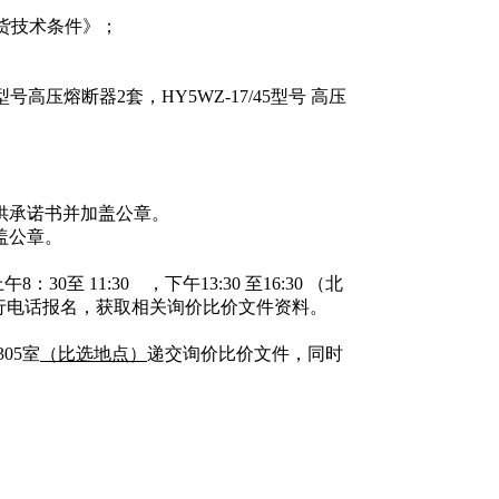
器订货技术条件》
；
3A型号高压熔断器2套，HY5WZ-17/45型号 高压
供承诺书并加盖公章。
盖公章。
午8：30至
11:30
，下午13:30 至16:30 （北
行电话报名，获取相关询价比价文件资料。
305室
（比选地点）
递交询价比价文件，同时