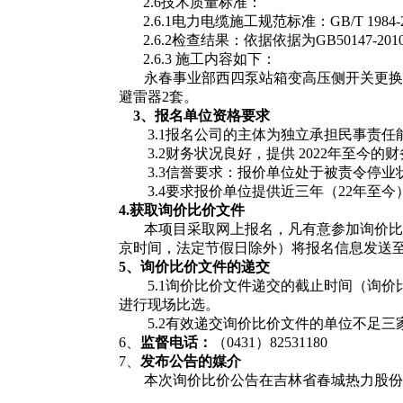
2.6技术质量标准：
2.6.1
电力电缆施工规范标准
：
GB/T 19
2.6.2检查结果：依据
依据为
GB50147
2.6.3 施工内容如下：
永春事业部西四泵站箱变高压侧开关更换
避雷器2套。
3、
报名单位
资格要求
3.1
报名公司的主体为独立承担民事责任
3.2
财务状况良好，提供
202
2
年至今的财
3.3
信誉要求：报价单位处于被责令停业
3.4要求报价单位
提供近三年（
2
2
年至今
4.获取
询价比价文件
本项目采取网上报名，凡有意参加询价比
京时间，法定节假日除外）将报名信息发送
5、
询价比价
文件的递交
5.1询价比价文件递交的截止时间（询
进行现场比选。
5.2有效递交询价比价文件的单位不足
6、
监督电话：
（
0431）82531180
7、
发布公告的媒介
本次询价比价公告在吉林省春城热力股份