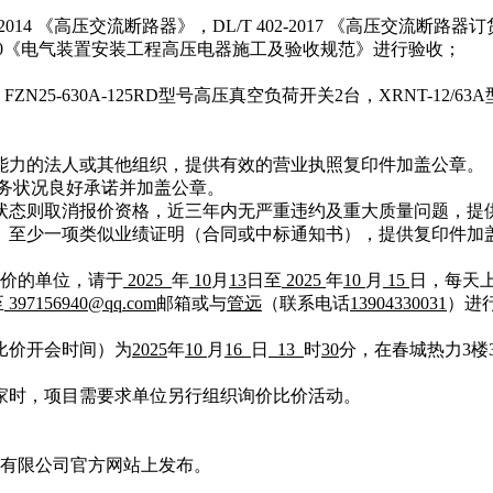
84-2014 《高压交流断路器》
，
DL/T 402-2017 《高压交流断路
-2010《电气装置安装工程高压电器施工及验收规范》
进行验收；
FZN25-630A-125RD型号高压真空负荷开关2台，XRNT-12/6
能力的法人或其他组织，提供有效的营业执照复印件加盖公章。
务状况良好承诺并加盖公章。
状态则取消报价资格，近三年内无严重违约及重大质量问题，提
）至少一项类似业绩证明（合同或中标通知书），提供复印件加
价的单位，请于
2025
年
10
月
13
日至
2025
年
10
月
15
日，每天上
至
397156940@qq.com
邮箱或与
管远
（联系电话
13904330031
）进
价比价开会时间）为
2025
年
10
月
16
日
13
时
30
分，
在春城热力
3楼
三家时，项目需要求单位另行组织询价比价活动。
有限公司官方网站上发布。