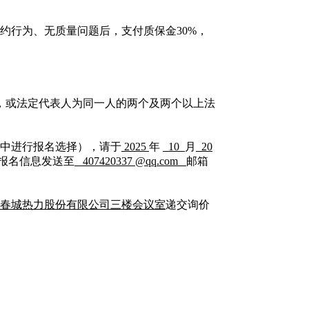
违约行为、无质量问题后，支付质保金30%，
，或法定代表人为同一人的两个及两个以上法
中进行报名选择），请于
2025
年
10
月
20
）将报名信息发送至
407420337
@
qq
.
com
邮箱
春城热力股份有限公司三楼会议室
递交询价