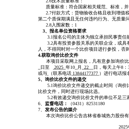
2.6技术质量标准：
质量标准：符合国家相关规范、标准，并
2.7付款方式：货物验收合格且收到增值
第二个质保期满且无任何违约行为、无质量问
2.8入围家数：1
3、
报名单位
资格要求
3.1
报名公司的主体为独立承担民事责任
3.2
具有投资参股关系的关联企业，或具
人，不得同时对一个比价项目进行参投，否
4.获取
询价比价文件
本项目采取网上报名，凡有意参加询价比
日至
2025
年
10
月
22
日
，每天上午
8：
或与
（联系电话
13844177377
）进行电话报
5、
询价比价
文件的递交
5.1询价比价文件递交的截止时间（询
比价文件，同时进行现场比选。
5.2有效递交询价比价文件的单位不足
6、
监督电话：
（
0431）82531180
7、
发布公告的媒介
本次询价比价公告吉林省春城热力股份有
2025