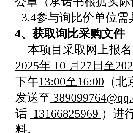
公章（承诺书根据实际
3.4参与询比价单位
4、获取询比采购文件
本项目采取网上报名
2025
年
10
月
27
日至
202
下午
13:00至16:00
（北
发送至
389099764
@qq.
话
13166825969
）进
料。