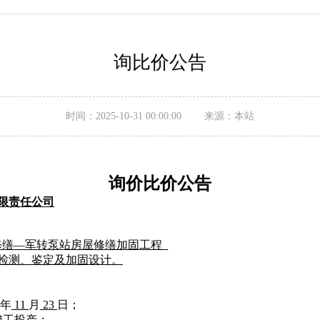
询比价公告
时间：2025-10-31 00:00:00 来源：本站
询价比价
公告
限责任公司
修缮
—军转泵站房屋修缮加固工程
检测、鉴定及加固设计。
年
11
月
23
日；
至项目竣工投产；