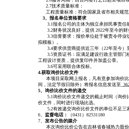
2.7技术质量标准：
工程质量标准：符合国家及省市相关规范
3、
报名单位
资格要求
3.1
报名公司的主体为独立承担民事责任
3.2
财务状况良好，提供
202
2
年至今的财
3.3
信誉要求：报价单位处于被责令停业
拟模板）。
3.4
要求供货商提供近三年（
2
2
年至今）
3.5资质证书：应满足建设行政主管部
工程设计资质
，提供复印件并加盖公章。
3.6可采用联合体投标。
4.获取
询价比价文件
本项目采取网上报名，凡有意参加询价比
间，法定节假日除外）将报名信息发送至
36
5、
询价比价
文件的递交
5.1询价比价文件递交的截止时间（询
价文件，同时进行现场比选。
5.2有效递交询价比价文件的单位不足
6、
监督电话：
（
0431）82531180
7、
发布公告的媒介
本次询价比价公告在吉林省春城热力股份