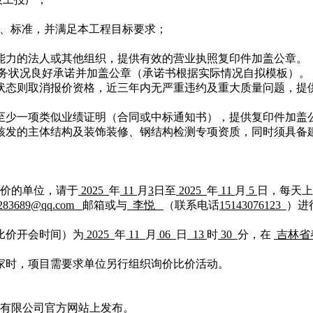
、标准，并满足本工程目标要求；
能力的法人或其他组织，提供有效的营业执照复印件加盖公章。
务状况良好承诺并加盖公章（承诺书根据实际情况自拟模板）。
状态则取消报价资格，近三年内无严重违约及重大质量问题，提
至少一项类似业绩证明（合同或中标通知书），提供复印件加盖
门核发的主体结构及装饰装修、钢结构检测专项资质，同时须具
价的单位，请于
2025
年
11
月
3
日至
2025
年
11
月
5
日
，每天上
283689@qq.com
邮箱或与
李悦
（联系电话
15143076123
）进
价比价开会时间）为
2025
年
11
月
06
日
13
时
30
分，
在
吉林省
三家时，项目需要求单位另行组织询价比价活动。
有限公司官方网站上发布。