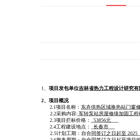
1、
项目发包单位
吉林省热力工程设计研究有
2、项目概况
2.1项目名称：
东卉供热区域换热站门窗
2.2采购
内容
:
军转泵站房屋修缮加固工程
2.3项目拦标价格：
53856元
2.4工程建设地点：
长春市
2.5计划工期：自合
同签订之日起至
2025
2.6服务周期：自合同签订之日起