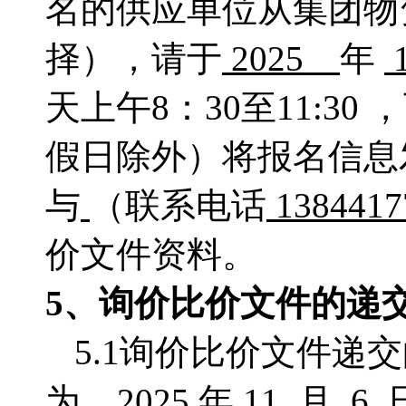
名的供应单位从集团物
择），请于
2025
年
天上午
8：
30至11:30
假日除外）将报名信息
与
（联系电话
138441
价文件资料。
5、
询价比价
文件的递
5.1询价比价文件递
为
2025
年
11
月
6