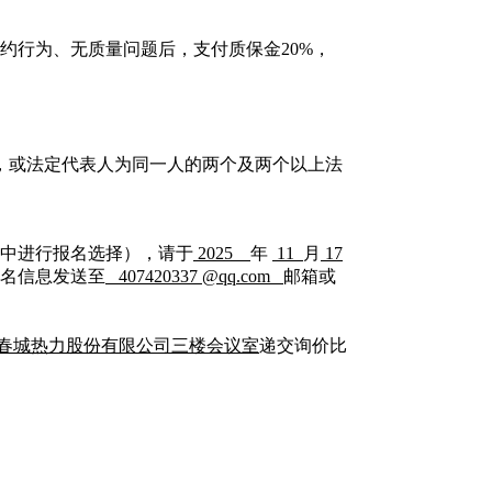
违约行为、无质量问题后，支付质保金20%，
，或法定代表人为同一人的两个及两个以上法
中进行报名选择），请于
2025
年
11
月
17
将报名信息发送至
407420337
@
qq
.
com
邮箱或
春城热力股份有限公司三楼会议室
递交询价比