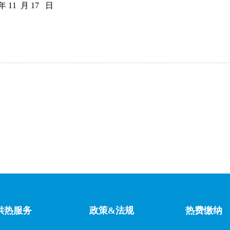
5年 11 月 17 日
供热服务
政策&法规
热费缴纳