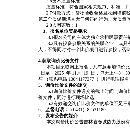
2.6技术质量标准：
质量标准：符合国家相关规范、标准，并
2.7付款方式：货物验收合格且收到增值
第二个质保期满且无任何违约行为、无质量问
2.8入围家数：1
3、
报名单位
资格要求
3.1
报名公司的主体为独立承担民事责任
3.2
具有投资参股关系的关联企业，或具
人，不得同时对一个比价项目进行参投，否
4.获取
询价比价文件
本项目采取网上报名，凡有意参加询价比
日至
2025
年
11
月
19
日
，每天上午
8：
3
与
（联系电话
13844177377
）进行电话报名
5、
询价比价
文件的递交
5.1询价比价文件递交的截止时间（询
价文件，同时进行现场比选。
5.2有效递交询价比价文件的单位不足
6、
监督电话：
（
0431）82531180
7、
发布公告的媒介
本次询价比价公告吉林省春城热力股份有