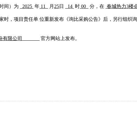
会时间）为
2025
年
11
月
25
日
14
时
00
分，在
春城热力
3楼
足三家时，项目责任单 位重新发布《询比采购公告》后，另行组织
份有限公司
官方网站上发布。