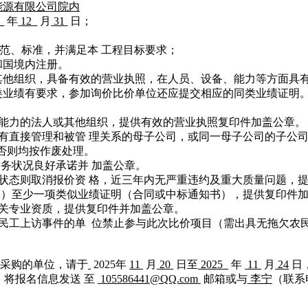
能源有限公司
院内
年
12
月
31
日；
范、标准，并满足本 工程目标要求；
和国境内注册。
其他组织，具备有效的营业执照，在人员、设备、能力等方面具
类业绩有要求，参加询价比价单位还应提交相应的同类业绩证明
责任能力的法人或其他组织，提供有效的营业执照复印件加盖公章。
或具有直接管理和被管 理关系的母子公司，或同一母子公司的子公
否则均按作废处理。
财务状况良好承诺并
加盖公章。
停业状态则取消报价资 格，近三年内无严重违约及重大质量问题，
今）至少一项类似业绩证明（合同或中标通知书），提供复印件
务相关专业资质，提供复印件并加盖公章。
成农民工上访事件的单 位禁止参与此次比价项目（需出具无拖欠农
比采购的单位，请于
2025年
11
月
20
日至
2025
年
11
月
24
日，
除外）将报名信息发送 至
105586441@QQ.com
邮箱或与
李宁
（联系