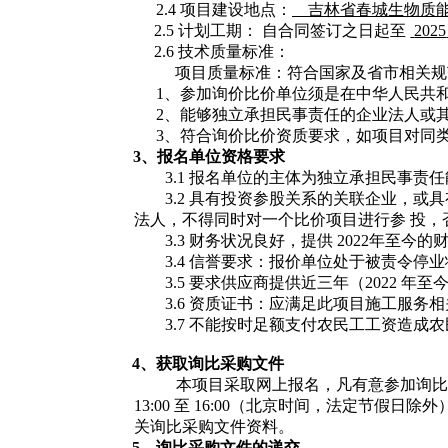
2.4 项目建设地点：
吉林省春城生物质
2.5 计划工期： 自合同签订之日起至
2025
2.6 技术质量标准：
项目质量标准：符合国家及省市相关规
1、参加询价比价单位须是在中华人民共
2、能够独立承担民事责任的企业法人或
3、符合询价比价资质要求，如项目对同
3、报名单位资格要求
3.1 报名单位的主体为独立承担民事
3.2 具有投资参股关系的关联企业，
法人，不得同时对一个比价项目进行参 投，
3.3 财务状况良好，提供 2022
年至今的
3.4 信誉要求：报价单位处于被责令
3.5 要求供应商提供近三年（2022
年至
3.6 资质证书：应满足此项目施工服
3.7 不能按时足额支付农民工工资造
4、获取询比采购文件
本项目采取网上报名，凡有意参加询
13:00 至 16:00（北京时间，法定节假日
关询比采购文件资料。
5、询比采购文件的递交