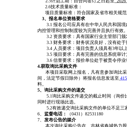
2.5计划工期：自合同签订之日起至
2026
2.6技术质量标准：
项目质量标准：符合国家及省市相关规范
3、
报名单位
资格要求
3.1 报名公司应具有在中华人民共和
内控管理和控制制度较为完善并且执行有效
3.2 资质要求：具有国家行业主管部门
3.3 财务要求：财务状况良好，没有处
3.4 人员要求：项目负责人须具有3年
3.5 项目要求：具有完善的信息系统
3.6 信誉要求：报价单位处于被责令
4.获取
询比采购文件
本项目采取网上报名，凡有意参加询比采
间，法定节假日除外）将报名信息发送至
41
料。
5、
询比采购
文件的递交
5.1询比采购文件递交的截止时间（询
同时进行现场比选。
5.2有效递交询比采购文件的单位不足
6、
监督电话：
（
0431）82531180
7、
发布公告的媒介
本次询比采购公告在
吉林省春城热力股