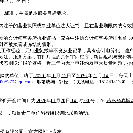
年
3
月
26
日
；
、标准，并满足本服务目标要求。
国境内注册的营业执照或事业单位法人证书，且在营业期限内或有
。
颁发的会计师事务所执业证书，应在中注协会计师事务所排名前 50
于财产被接管或冻结的情形。
以上工作经验，无行业惩戒等不良从业记录；具有会计电算化、信息
审计方法、服务方案，有针对性的具体审计程序，项目组织与安排科
停业状态则取消报价资格，近三年内无严重违约及重大质量问题，
购的单位，请于
2026
年
1
月
12
日至
2026
年
1
月
14
日
，每天上
5005279@qq.com
邮箱或与
郭松
（联系电话
15144141330
）
价比价开会时间）为
2026
年
01
月
20
日
14
时
00
分，
在
吉林省春城
三家时，项目责任单位另行组织询比采购活动。
份有限公司
官方网站上发布。