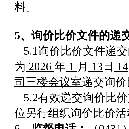
料。
5、
询价比价
文件的递
5.1询价比价文件递
为
2026
年
1
月
13
日
14
司三楼会议室
递交询价
5.2有效递交询价
位另行组织询价比价活
6、
监督电话：
（
0431