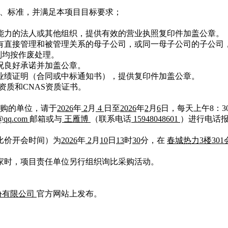
、标准，并满足本项目目标要求；
能力的法人或其他组织，提供有效的营业执照复印件加盖公章。
有直接管理和被管理关系的母子公司，或同一母子公司的子公司
则均按作废处理。
状况良好承诺并加盖公章。
业绩证明（合同或中标通知书），提供复印件加盖公章。
A资质和CNAS资质证书
。
购的单位，请于
2026
年
2
月
4
日至
2026
年
2
月
6
日
，每天上午
8：
3
@qq.com
邮箱或与
王雁博
（联系电话
15948048601
）进行电话
价比价开会时间）为
2026
年
2
月
10
日
13
时
30
分，
在
春城热力
3楼30
三家时，项目责任单位另行组织询比采购活动。
份有限公司
官方网站上发布。