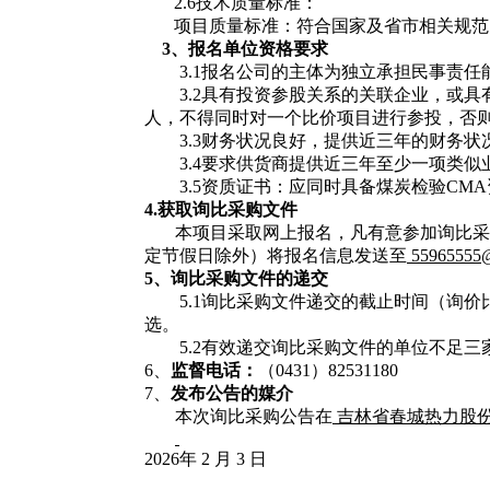
2.6技术质量标准：
项目质量标准：符合国家及省市相关规范
3、
报名单位
资格要求
3.1
报名公司的主体为独立承担民事责任
3.2
具有投资参股关系的关联企业，或具
人，不得同时对一个比价项目进行参投，否
3.3财务状况良好，提供近三年的财务
3.4
要求供货商提供近三年至少一项类似
3.5资质证书：应
同时具备煤炭检验
CM
4.获取
询比采购文件
本项目采取网上报名，凡有意参加询比采
定节假日除外）将报名信息发送至
55965555
5、
询比采购
文件的递交
5.1询比采购文件递交的截止时间（询
选。
5.2有效递交询比采购文件的单位不足
6、
监督电话：
（
0431）82531180
7、
发布公告的媒介
本次询比采购公告在
吉林省春城热力股
2026年 2 月 3 日