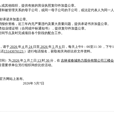
法人或其他组织，提供有效的营业执照复印件加盖公章。
管理和被管理关系的母子公司，或同一母子公司的子公司，或法定代表人为同一
况良好承诺并加盖公章。
取消报价资格，近三年内无严重违约及重大质量问题，提供承诺书并加盖公章。
项类似业绩证明（合同或中标通知书），提供复印件加盖公章。
定时间节点及时完成项目各个阶段的配合工作。
，请于
2026
年
4
月
24
日至
2026
年
5
月
6
日，每天上午9：00至11:30 ，下
电话
15143076123
）进行电话报名，获取相关询价比价文件资料。
时间）为
2026
年
5
月
7
日
13
时
30
分，在
吉林省春城热力股份有限公司三楼会
项目需要求单位另行组织询价比价活动。
官方网站上发布。
2026年 5月7日