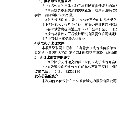
3、报名单位资格要求
3.1报名公司的主体为独立承担民事责任能力的
3.2具有投资参股关系的关联企业，或具有直接
参投，否则均按作废处理。
3.3财务状况良好，提供 2023年至今的财务状
3.4信誉要求：报价单位处于被责令停业状态则
3.5要求供货商提供近三年（23年至今）至少一
3.6按吉林省热力工程设计研究有限责任公司规
3.7 本项目不接受联合体投标
4.获取询价比价文件
本项目采取网上报名，凡有意参加询价比价的单位
息发送至
JLSRLSJY@163.COM
邮箱或与
李悦
（联系
5、询价比价文件的递交
5.1询价比价文件递交的截止时间（询价比价开会
5.2有效递交询价比价文件的单位不足三家时，
监督电话：
（0431）82531180
发布公告的媒介
本次询价比价公告在吉林省春城热力股份有限公司