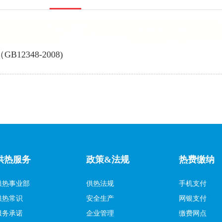
348-2008)
供热服务
政策&法规
热费缴纳
供热事业部
供热法规
手机支付
供热常识
安全生产
网银支付
服务承诺
企业管理
缴费网点